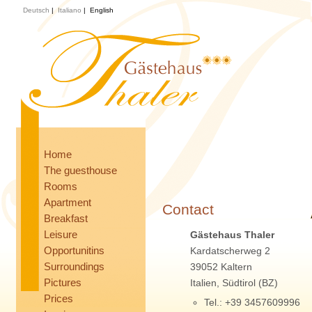
Deutsch
|
Italiano
|
English
Home
The guesthouse
Rooms
Apartment
Contact
Breakfast
Leisure
Gästehaus Thaler
Opportunitins
Kardatscherweg 2
Surroundings
39052 Kaltern
Pictures
Italien, Südtirol (BZ)
Prices
Tel.: +39 3457609996