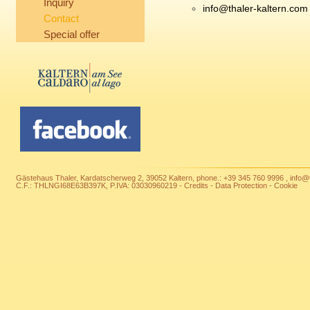
Inquiry
info@thaler-kaltern.com
Contact
Special offer
Gästehaus Thaler, Kardatscherweg 2, 39052 Kaltern, phone.: +39 345 760 9996
,
info@
C.F.: THLNGI68E63B397K, P.IVA: 03030960219
-
Credits
-
Data Protection
-
Cookie